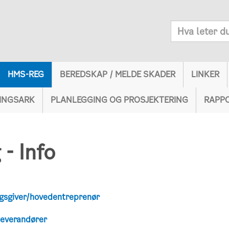
HMS-REG
BEREDSKAP / MELDE SKADER
LINKER
INGSARK
PLANLEGGING OG PROSJEKTERING
RAPP
- Info
gsgiver/hovedentreprenør
leverandører